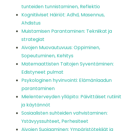
tunteiden tunnistaminen, Reflektio
Kognitiiviset Häiriöt: Adhd, Masennus,
Ahdistus
Muistamisen Parantaminen: Tekniikat ja
strategiat
Aivojen Muovautuvuus: Oppiminen,
Sopeutuminen, Kehitys
Matemaattisten Taitojen Syventäminen:
Edistyneet pulmat
Psykologinen hyvinvointi: Elämänlaadun
parantaminen
Mielenterveyden ylläpito: Päivittäiset rutiinit
ja käytännöt
Sosiaalisten suhteiden vahvistaminen:
Ystävyyssuhteet, Perhesiteet
Aivojen Suojaaminen: Ympäristötekijät ja