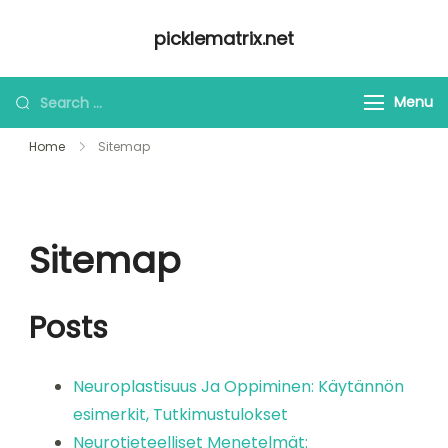
Skip
picklematrix.net
to
content
Looking
Menu
for
Home
Sitemap
Something?
Sitemap
Posts
Neuroplastisuus Ja Oppiminen: Käytännön
esimerkit, Tutkimustulokset
Neurotieteelliset Menetelmät: