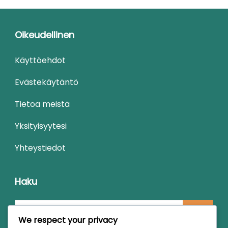
Oikeudellinen
Käyttöehdot
Evästekäytäntö
Tietoa meistä
Yksityisyytesi
Yhteystiedot
Haku
Looking
We respect your privacy
for