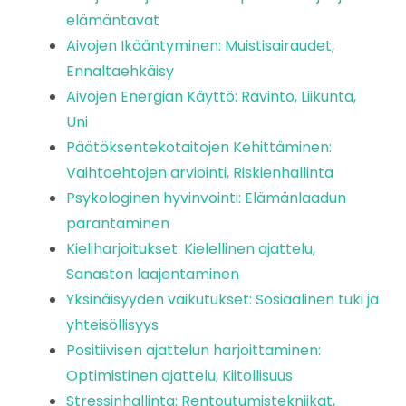
elämäntavat
Aivojen Ikääntyminen: Muistisairaudet,
Ennaltaehkäisy
Aivojen Energian Käyttö: Ravinto, Liikunta,
Uni
Päätöksentekotaitojen Kehittäminen:
Vaihtoehtojen arviointi, Riskienhallinta
Psykologinen hyvinvointi: Elämänlaadun
parantaminen
Kieliharjoitukset: Kielellinen ajattelu,
Sanaston laajentaminen
Yksinäisyyden vaikutukset: Sosiaalinen tuki ja
yhteisöllisyys
Positiivisen ajattelun harjoittaminen:
Optimistinen ajattelu, Kiitollisuus
Stressinhallinta: Rentoutumistekniikat,