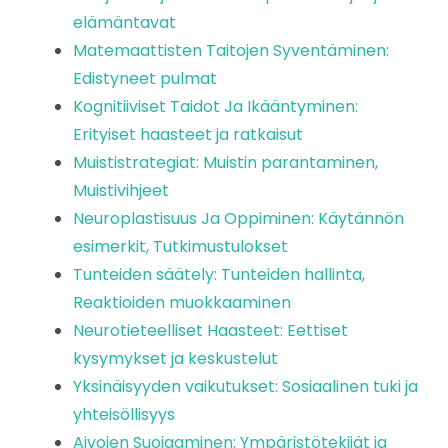
elämäntavat
Matemaattisten Taitojen Syventäminen:
Edistyneet pulmat
Kognitiiviset Taidot Ja Ikääntyminen:
Erityiset haasteet ja ratkaisut
Muististrategiat: Muistin parantaminen,
Muistivihjeet
Neuroplastisuus Ja Oppiminen: Käytännön
esimerkit, Tutkimustulokset
Tunteiden säätely: Tunteiden hallinta,
Reaktioiden muokkaaminen
Neurotieteelliset Haasteet: Eettiset
kysymykset ja keskustelut
Yksinäisyyden vaikutukset: Sosiaalinen tuki ja
yhteisöllisyys
Aivojen Suojaaminen: Ympäristötekijät ja