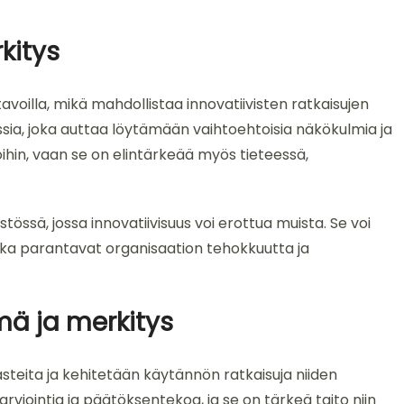
kitys
avoilla, mikä mahdollistaa innovatiivisten ratkaisujen
sia, joka auttaa löytämään vaihtoehtoisia näkökulmia ja
aloihin, vaan se on elintärkeää myös tieteessä,
tössä, jossa innovatiivisuus voi erottua muista. Se voi
 jotka parantavat organisaation tehokkuutta ja
ä ja merkitys
steita ja kehitetään käytännön ratkaisuja niiden
arviointia ja päätöksentekoa, ja se on tärkeä taito niin