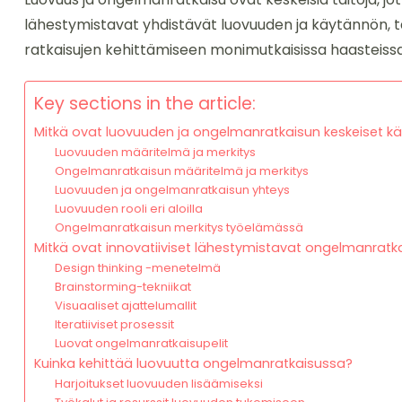
lähestymistavat yhdistävät luovuuden ja käytännön, t
ratkaisujen kehittämiseen monimutkaisissa haasteissa
Key sections in the article:
Mitkä ovat luovuuden ja ongelmanratkaisun keskeiset kä
Luovuuden määritelmä ja merkitys
Ongelmanratkaisun määritelmä ja merkitys
Luovuuden ja ongelmanratkaisun yhteys
Luovuuden rooli eri aloilla
Ongelmanratkaisun merkitys työelämässä
Mitkä ovat innovatiiviset lähestymistavat ongelmanratk
Design thinking -menetelmä
Brainstorming-tekniikat
Visuaaliset ajattelumallit
Iteratiiviset prosessit
Luovat ongelmanratkaisupelit
Kuinka kehittää luovuutta ongelmanratkaisussa?
Harjoitukset luovuuden lisäämiseksi