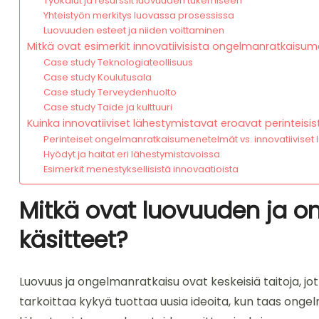
Työkalut ja resurssit luovuuden tukemiseen
Yhteistyön merkitys luovassa prosessissa
Luovuuden esteet ja niiden voittaminen
Mitkä ovat esimerkit innovatiivisista ongelmanratkaisu
Case study Teknologiateollisuus
Case study Koulutusala
Case study Terveydenhuolto
Case study Taide ja kulttuuri
Kuinka innovatiiviset lähestymistavat eroavat perinteis
Perinteiset ongelmanratkaisumenetelmät vs. innovatiiviset 
Hyödyt ja haitat eri lähestymistavoissa
Esimerkit menestyksellisistä innovaatioista
Mitkä ovat luovuuden ja o
käsitteet?
Luovuus ja ongelmanratkaisu ovat keskeisiä taitoja, jo
tarkoittaa kykyä tuottaa uusia ideoita, kun taas ong