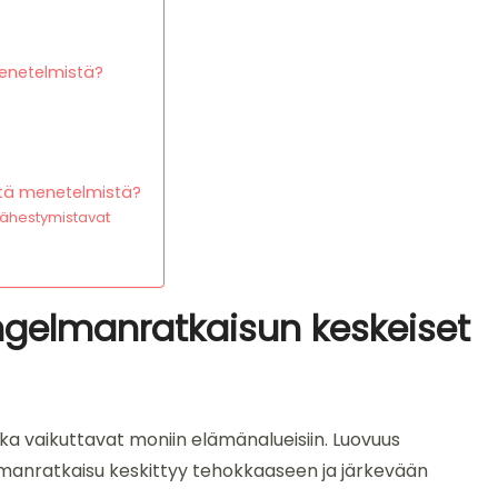
menetelmistä?
istä menetelmistä?
lähestymistavat
ngelmanratkaisun keskeiset
tka vaikuttavat moniin elämänalueisiin. Luovuus
elmanratkaisu keskittyy tehokkaaseen ja järkevään