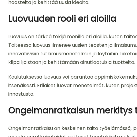
haasteita ja kehittää uusia ideoita.
Luovuuden rooli eri aloilla
Luovuus on tärkeä tekijä monilla eri aloilla, kuten taite
Taiteessa luovuus ilmenee uusien teosten ja ilmaisumu
innovatiivisiin tutkimusmenetelmiin ja löytöihin. Liike
kilpailijoistaan ja kehittämään ainutlaatuisia tuotteita.
Koulutuksessa luovuus voi parantaa oppimiskokemuksia 
itsenäisesti. Erilaiset luovat menetelmät, kuten projek
innostusta.
Ongelmanratkaisun merkitys
Ongelmanratkaisu on keskeinen taito työelämässä, joss
ongelmanratkaisutaidot auttavat työntekijöitä selviy