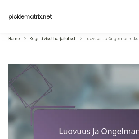
Skip
to
picklematrix.net
content
Home
Kognitiiviset harjoitukset
Luovuus Ja Ongelmanratkais