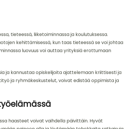
essa, tieteessä, liiketoiminnassa ja koulutuksessa.
otojen kehittämisessä, kun taas tieteessä se voi johtaa
toiminnassa luovuus voi auttaa yrityksiä erottumaan
ja kannustaa opiskelijoita ajattelemaan kriittisesti ja
tityö ja ryhmäkeskustelut, voivat edistää oppimista ja
 työelämässä
a haasteet voivat vaihdella päivittäin. Hyvät
tymään paineen alla ja löytämään tehokkaita ratkaisuja