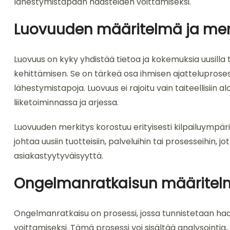
lähestymistapaan haasteiden voittamiseksi.
Luovuuden määritelmä ja mer
Luovuus on kyky yhdistää tietoa ja kokemuksia uusilla t
kehittämisen. Se on tärkeä osa ihmisen ajatteluproses
lähestymistapoja. Luovuus ei rajoitu vain taiteellisiin 
liiketoiminnassa ja arjessa.
Luovuuden merkitys korostuu erityisesti kilpailuympäris
johtaa uusiin tuotteisiin, palveluihin tai prosesseihin,
asiakastyytyväisyyttä.
Ongelmanratkaisun määritelm
Ongelmanratkaisu on prosessi, jossa tunnistetaan haa
voittamiseksi. Tämä prosessi voi sisältää analysointia, 