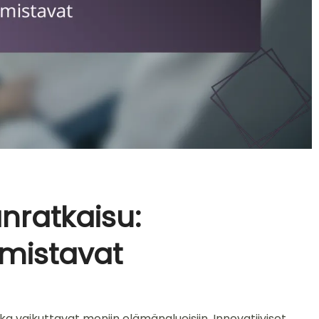
ratkaisu:
ymistavat
ka vaikuttavat moniin elämänalueisiin. Innovatiiviset