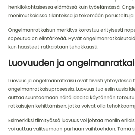
henkilökohtaisessa elämässä kuin työelämässä. Ongelm
monimutkaisissa tilanteissa ja tekemään perusteltuja
Ongelmanratkaisun merkitys korostuu erityisesti nopea
sopeutua on elintärkeää. Hyvät ongelmanratkaisutaido
kun haasteet ratkaistaan tehokkaasti.
Luovuuden ja ongelmanratkai
Luovuus ja ongelmanratkaisu ovat tiiviisti yhteydessä toi
ongelmanratkaisuprosessia. Luovuus tuo esiin uusia id
auttaa suuntaamaan näitä ideoita käytännön toteutuk
ratkaisujen kehittämisen, jotka voivat olla tehokkaam
Esimerkiksi tiimityössä luovuus voi johtaa moniin erila
voi auttaa valitsemaan parhaan vaihtoehdon. Tämä s