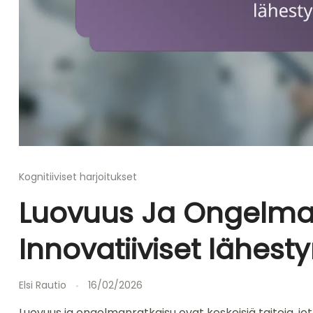
Kognitiiviset harjoitukset
Luovuus Ja Ongelman
Innovatiiviset lähest
Elsi Rautio
16/02/2026
Luovuus ja ongelmanratkaisu ovat keskeisiä taitoja, jot