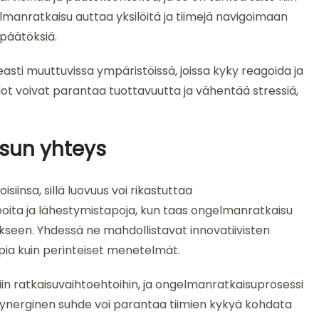
anratkaisu auttaa yksilöitä ja tiimejä navigoimaan
 päätöksiä.
sti muuttuvissa ympäristöissä, joissa kyky reagoida ja
t voivat parantaa tuottavuutta ja vähentää stressiä,
sun yhteys
siinsa, sillä luovuus voi rikastuttaa
eoita ja lähestymistapoja, kun taas ongelmanratkaisu
seen. Yhdessä ne mahdollistavat innovatiivisten
pia kuin perinteiset menetelmät.
isiin ratkaisuvaihtoehtoihin, ja ongelmanratkaisuprosessi
ynerginen suhde voi parantaa tiimien kykyä kohdata